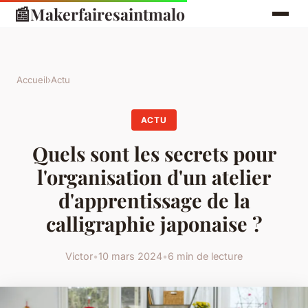
📰
Makerfairesaintmalo
Accueil
›
Actu
ACTU
Quels sont les secrets pour
l'organisation d'un atelier
d'apprentissage de la
calligraphie japonaise ?
Victor
•
10 mars 2024
•
6 min de lecture