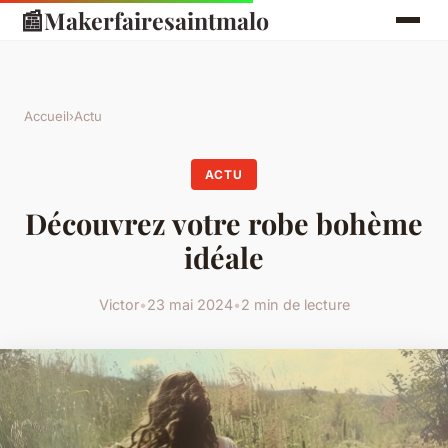
📰
Makerfairesaintmalo
Accueil
›
Actu
ACTU
Découvrez votre robe bohème
idéale
Victor
•
23 mai 2024
•
2 min de lecture