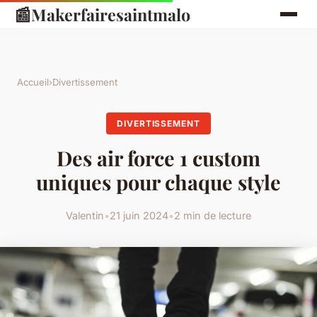
📰
Makerfairesaintmalo
Accueil
›
Divertissement
DIVERTISSEMENT
Des air force 1 custom
uniques pour chaque style
Valentin
•
21 juin 2024
•
2 min de lecture