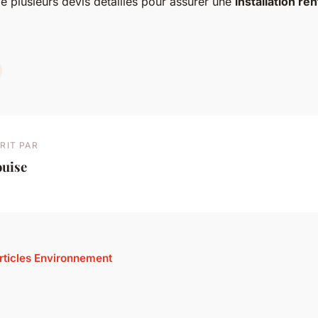
e plusieurs devis détaillés pour assurer une
installation re
RIT PAR
ouise
articles Environnement