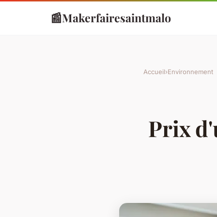
📰
Makerfairesaintmalo
Accueil
›
Environnement
Prix d'