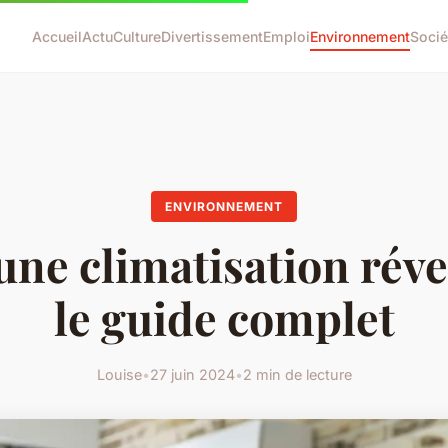
Accueil
Actu
Culture
Divertissement
Emploi
Environnement
Socié
ENVIRONNEMENT
une climatisation réve
le guide complet
Louise
•
27 juin 2024
•
2 min de lecture