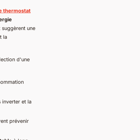
de thermostat
ergie
at suggèrent une
 la
lection d'une
onsommation
inverter et la
vent prévenir