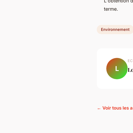
L'obtention d
terme.
Environnement
EC
L
L
← Voir tous les 