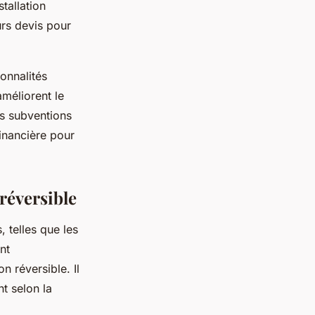
tallation
eurs devis pour
onnalités
méliorent le
es subventions
inancière pour
réversible
, telles que les
nt
n réversible. Il
nt selon la