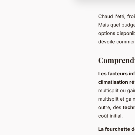
Chaud l'été, froi
Mais quel budget
options disponi
dévoile comment 
Comprendre
Les facteurs inf
climatisation r
multisplit ou ga
multisplit et g
outre, des
tech
coût initial.
La fourchette de